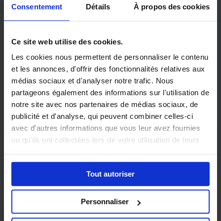
Consentement
Détails
À propos des cookies
Défiez l’IA… et gagnez un dîner
Ce site web utilise des cookies.
gastronomique !
Les cookies nous permettent de personnaliser le contenu
et les annonces, d'offrir des fonctionnalités relatives aux
Partagez votre plus beau prompt pour
médias sociaux et d'analyser notre trafic. Nous
tenter de remporter une parenthèse
partageons également des informations sur l'utilisation de
gourmande.
notre site avec nos partenaires de médias sociaux, de
publicité et d'analyse, qui peuvent combiner celles-ci
avec d'autres informations que vous leur avez fournies
ou qu'ils ont collectées lors de votre utilisation de leurs
Remplissez le formulaire
services.
Tout autoriser
Personnaliser