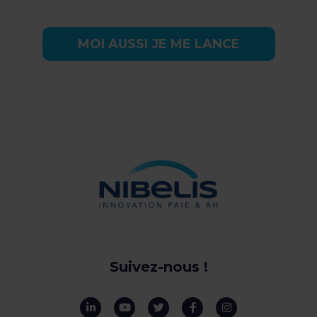
MOI AUSSI JE ME LANCE
Suivez-nous !
L
Y
T
F
I
i
o
w
a
n