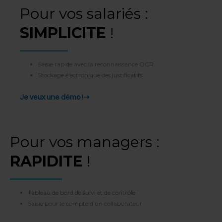
Pour vos salariés :
SIMPLICITE
!
Saisie rapide avec la reconnaissance OCR​
Stockage électronique des justificatifs
Je veux une démo !➝
Pour vos managers :
RAPIDITE
!
Tableau de bord de suivi et de contrôle​
Saisie pour le compte d’un collaborateur