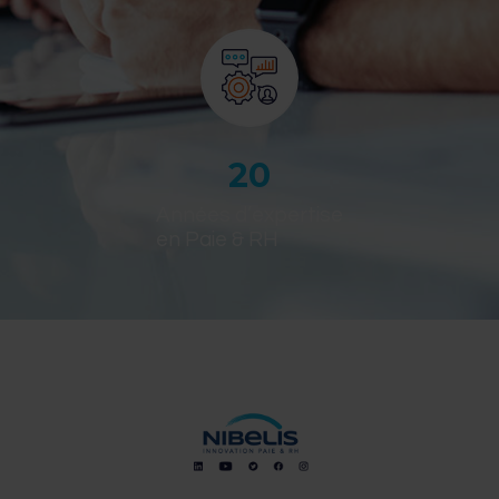
20
Années d’expertise
en Paie & RH