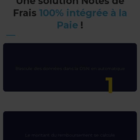
Une solution Notes de
Frais
100% intégrée à la
Paie
!
Bascule des données
dans la DSN en
automatique
Le montant du remboursement se calcule