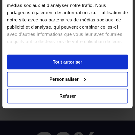
médias sociaux et d'analyser notre trafic. Nous
partageons également des informations sur l'utilisation de
notre site avec nos partenaires de médias sociaux, de
publicité et d'analyse, qui peuvent combiner celles-ci
avec d'autres informations que vous leur avez fournies
ou qu'ils ont collectées lors de votre utilisation de leurs
Pour vous RH :
services.
FIABILITE
!
Tout autoriser
Contrôles automatisés
Personnaliser
Reportings du budget réel et prévisionnel
Refuser
Je veux une démo !➝