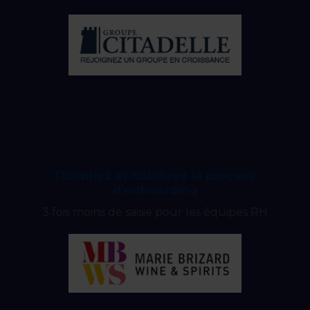
Fluidifiez et fiabilisez le process
d’onboarding
3 fois moins de saisie pour les équipes RH