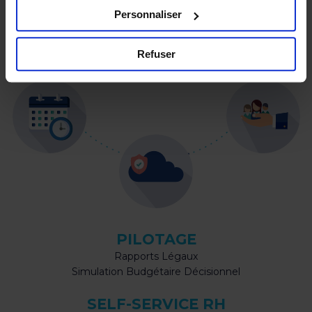
Personnaliser
Refuser
PILOTAGE
Rapports Légaux
Simulation Budgétaire Décisionnel
SELF-SERVICE RH