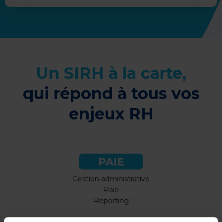
Un SIRH à la carte,
qui répond à tous vos
enjeux RH
PAIE
Gestion administrative
Paie
Reporting