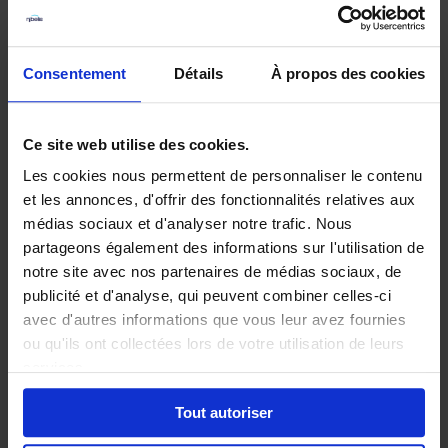
TALENTS
Recrutement
Onboarding / Offboarding Entretiens & Compétences
Consentement
Détails
À propos des cookies
Formation
Rémunération
Ce site web utilise des cookies.
GTA
Absences
Les cookies nous permettent de personnaliser le contenu
Présence
et les annonces, d'offrir des fonctionnalités relatives aux
Activités
médias sociaux et d'analyser notre trafic. Nous
Télétravail
partageons également des informations sur l'utilisation de
Délégations IRP
notre site avec nos partenaires de médias sociaux, de
publicité et d'analyse, qui peuvent combiner celles-ci
avec d'autres informations que vous leur avez fournies
ou qu'ils ont collectées lors de votre utilisation de leurs
services.
Tout autoriser