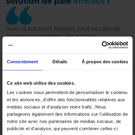
solution de paie
efficace
!
Avec la solution Nibelis, tout se calcule
automatiquement : les primes
d’ancienneté selon la convention. J’ai
gagné l’équivalent d’une semaine de
travail de saisie
Consentement
Détails
À propos des cookies
Delphine Thaumin
– Gestionnaire de Paie
et RH,
Lincet
Ce site web utilise des cookies.
Les cookies nous permettent de personnaliser le contenu
et les annonces, d'offrir des fonctionnalités relatives aux
médias sociaux et d'analyser notre trafic. Nous
partageons également des informations sur l'utilisation de
notre site avec nos partenaires de médias sociaux, de
publicité et d'analyse, qui peuvent combiner celles-ci