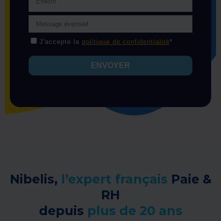
Nibelis,
l’expert français
Paie &
RH
depuis
plus de 20 ans