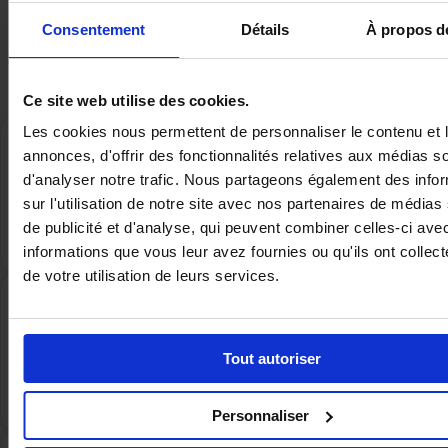
votre dossier
Consentement
Détails
À propos d
Pas une formation générique sur la paie – une formation sur Nibelis,
avec vos paramètres, vos conventions, vos cas d’usage.
Ce site web utilise des cookies.
Les cookies nous permettent de personnaliser le contenu et 
annonces, d'offrir des fonctionnalités relatives aux médias s
d'analyser notre trafic. Nous partageons également des info
Formateurs
sur l'utilisation de notre site avec nos partenaires de médias
Vos formateurs connaissent votre dossier. La formation
de publicité et d'analyse, qui peuvent combiner celles-ci ave
s’ancre dans vos réalités métier.
informations que vous leur avez fournies ou qu'ils ont collect
de votre utilisation de leurs services.
Contenu calibré
Tout autoriser
Chaque pack est dimensionné selon votre niveau de
gestion. Zéro formation superflue.
Personnaliser