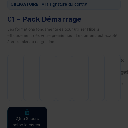
OBLIGATOIRE
· À la signature du contrat
01 -
Pack Démarrage
Les formations fondamentales pour utiliser Nibelis
efficacement dès votre premier jour. Le contenu est adapté
à votre niveau de gestion.
NB0
NB1
NB2
NB5
NB7
NB8
-
-
-
-
-
-
Reprise
Fondamentaux
Saisir
Comptabiliser
Paramétrage
Contr
des
paie
et
la
de
la
données
Nibelis
contrôler
paie
base
paie
signalétiques
la
paie
2,5 à 8 jours
selon le niveau