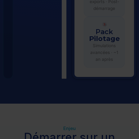
exports · Post-
démarrage
Pack
Pilotage
Simulations
avancées · ~1
an après
Enjeu
Démarrer sur un