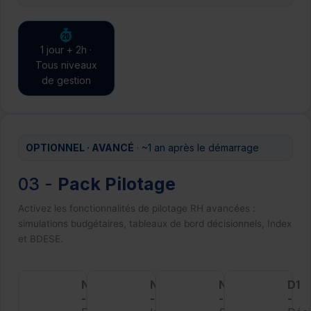
1 jour + 2h ·
Tous niveaux
de gestion
OPTIONNEL · AVANCÉ
· ~1 an après le démarrage
03 -
Pack Pilotage
Activez les fonctionnalités de pilotage RH avancées :
simulations budgétaires, tableaux de bord décisionnels, Index
et BDESE.
NB10
NB11
NB12
D1
-
-
-
-